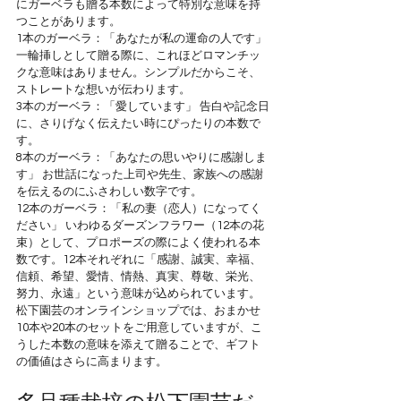
にガーベラも贈る本数によって特別な意味を持
つことがあります。
1本のガーベラ：「あなたが私の運命の人です」 
一輪挿しとして贈る際に、これほどロマンチッ
クな意味はありません。シンプルだからこそ、
ストレートな想いが伝わります。
3本のガーベラ：「愛しています」 告白や記念日
に、さりげなく伝えたい時にぴったりの本数で
す。
8本のガーベラ：「あなたの思いやりに感謝しま
す」 お世話になった上司や先生、家族への感謝
を伝えるのにふさわしい数字です。
12本のガーベラ：「私の妻（恋人）になってく
ださい」 いわゆるダーズンフラワー（12本の花
束）として、プロポーズの際によく使われる本
数です。12本それぞれに「感謝、誠実、幸福、
信頼、希望、愛情、情熱、真実、尊敬、栄光、
努力、永遠」という意味が込められています。
松下園芸のオンラインショップでは、おまかせ
10本や20本のセットをご用意していますが、こ
うした本数の意味を添えて贈ることで、ギフト
の価値はさらに高まります。