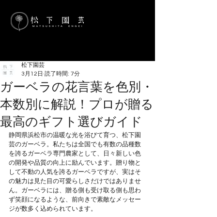
松下園芸
3月12日
読了時間: 7分
ガーベラの花言葉を色別・
本数別に解説！プロが贈る
最高のギフト選びガイド
静岡県浜松市の温暖な光を浴びて育つ、松下園
芸のガーベラ。私たちは全国でも有数の品種数
を誇るガーベラ専門農家として、日々新しい色
の開発や品質の向上に励んでいます。贈り物と
して不動の人気を誇るガーベラですが、実はそ
の魅力は見た目の可愛らしさだけではありませ
ん。ガーベラには、贈る側も受け取る側も思わ
ず笑顔になるような、前向きで素敵なメッセー
ジが数多く込められています。