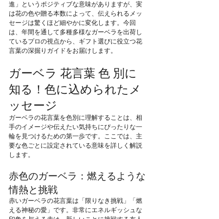
進」というポジティブな意味がありますが、実
は花の色や贈る本数によって、伝えられるメッ
セージは驚くほど細やかに変化します。今回
は、年間を通して多種多様なガーベラを出荷し
ているプロの視点から、ギフト選びに役立つ花
言葉の深掘りガイドをお届けします。
ガーベラ 花言葉 色 別に
知る！色に込められたメ
ッセージ
ガーベラの花言葉を色別に理解することは、相
手のイメージや伝えたい気持ちにぴったりな一
輪を見つけるための第一歩です。ここでは、主
要な色ごとに設定されている意味を詳しく解説
します。
赤色のガーベラ：燃えるような
情熱と挑戦
赤いガーベラの花言葉は「限りなき挑戦」「燃
える神秘の愛」です。非常にエネルギッシュな