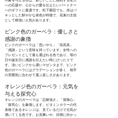
印象を与える赤は、新しいことに挑戦する友人
への応援や、心からの愛を伝えたいパートナー
へのギフトに最適です。松下園芸でも、赤はパ
キッとした鮮やかな発色が特徴で、花束の主役
として根強い人気があります。
ピンク色のガーベラ：優しさと
感謝の象徴
ピンクのガーベラは「思いやり」「崇高美」
「感謝」という意味を持っています。女性への
プレゼントとして最も選ばれる色であり、母の
日や誕生日に感謝を伝えたい時にぴったりで
す。淡いピンクから濃いマゼンタまで、ピンク
色のガーベラにはグラデーションが多く、相手
の雰囲気に合わせて選ぶ楽しさがあります。
オレンジ色のガーベラ：元気を
与える探究心
オレンジのガーベラは「忍耐強さ」「冒険心」
「探究心」を象徴します。ビタミンカラーの代
表格であるオレンジは、見ているだけで元気が
湧いてくる色です。お見舞いや、目標に向かっ