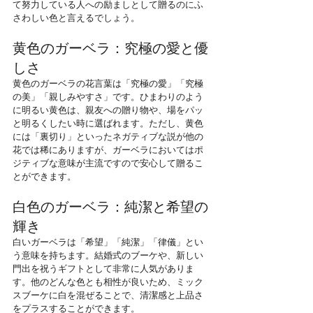
て努力している人への励ましとして贈るのにふ
さわしい色と言えるでしょう。
黄色のガーベラ：究極の愛と優
しさ
黄色のガーベラの花言葉は「究極の愛」「究極
の美」「親しみやすさ」です。ひまわりのよう
に明るい黄色は、親友への贈り物や、場をパッ
と明るくしたい時に選ばれます。ただし、黄色
には「裏切り」といったネガティブな説が他の
花では稀にありますが、ガーベラにおいてはポ
ジティブな意味が主流ですので安心して贈るこ
とができます。
白色のガーベラ：純潔と希望の
輝き
白いガーベラは「希望」「純潔」「律儀」とい
う意味を持ちます。結婚式のブーケや、新しい
門出を祝うギフトとして非常に人気がありま
す。他のどんな色とも相性が良いため、ミック
スブーケに白を混ぜることで、清潔感と上品さ
をプラスすることができます。