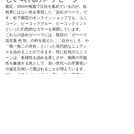
最近、SNSや検索で注目を集めているのが、自
然界にはない色を実現した「染めガーベラ」で
す。松下園芸のオンラインショップでも、ユニ
コーン、ピーコックブルー、ピーコックミント
といった幻想的なカラーを展開しています。
これらの染めガーベラには、既存の「ガーベラ 
花言葉 色 別」の枠を超えた、「自分らしさ」や
「唯一無二の存在」といった現代的なニュアン
スを込めることができます。特に虹色のユニコ
ーンは、多様性を認める美しさや、無限の可能
性を象徴する色として、若い世代への卒業祝い
や誕生日祝いで選ばれることが増えています。
ブルーの染めガーベラは、青いバラと同様に
「奇跡」「夢かなう」といった意味を込めて贈
られることが多いです。受験合格や昇進祝いな
ど、大きな目標を達成した方への最高のお祝い
になります。
松下園芸の新鮮なガーベ
ラが選ばれる理由
どんなに素敵な花言葉を添えても、届いた花が