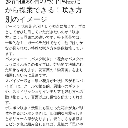
多品種栽培の松下園芸だ
から提案できる！咲き方
別のイメージ
ガーベラ 花言葉 色 別という視点に加えて、プロ
としてぜひ注目していただきたいのが「咲き
方」による雰囲気の違いです。松下園芸では、
一般的なミニガーベラだけでなく、他ではなか
なか見られない特殊な咲き方を多数栽培してい
ます。
パスティーニ（パスタ咲き）：花弁がパスタの
ようにうねるこのタイプは、芸術的で洗練され
た印象を与えます。花言葉の「崇高美」をより
強調したい時に最適です。
スパイダー咲き：細い花弁が針状に広がるスパ
イダーは、クールで都会的。男性へのギフト
や、スタイリッシュなインテリアを好む方への
贈り物として、言葉以上に個性を伝えてくれま
す。
ポンポン咲き：幾重にも重なった花弁が丸い球
体を作るポンポン咲きは、圧倒的な可愛らしさ
とボリューム感があります。愛らしさを象徴す
るピンク色と組み合わせれば、最強の「思いや