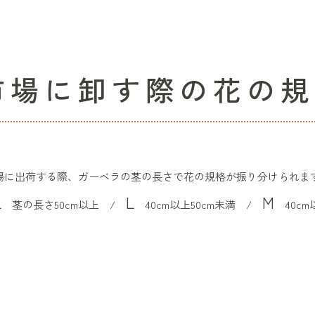
市場に卸す際の花の規
場に出荷する際、ガーベラの茎の長さで花の規格が振り分けられま
L
L
M
茎の長さ50cm以上 /
40cm以上
50cm未満 /
4
0cm