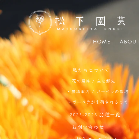
HOME
ABOU
私たちについて
・花の規格 / 主な卸先
・農場案内 / ガーベラの栽培
・ガーベラが出荷されるまで
2025-2026 品種一覧
お問い合わせ