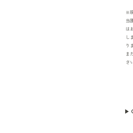
※
当
は
し
り
ま
さ
​ 