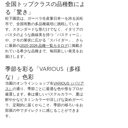
全国トップクラスの品種数によ
る「驚き」
松下園芸は、ガーベラ生産量日本一を誇る浜松
市で、全国有数の多品種栽培に挑戦していま
す。スタンダードな形だけでなく、イタリアの
パスタのような曲線美を持つ「パスティーニ」
や、クモの巣状に広がる「スパイダー」、さら
に最新の
2025-2026 品種一覧カタログ
に掲載さ
れている希少な品種まで、毎回新しい発見をお
届けします。
季節を彩る「VARIOUS（多様
な）」色彩
当園のオンラインショップ名
VARIOUS（バリア
ス）
の通り、季節ごとに最適な色や形をプロが
厳選します。春は優しいパステルカラー、夏は
鮮やかなビタミンカラーや涼しげな染めガーベ
ラ。定期的に届くからこそ、季節の移ろいをお
部屋の中でダイレクトに感じることができま
す。