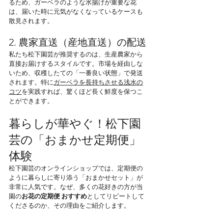
るため、ガーベラのような水揚げが重要な花
は、届いた時に元気がなくなっているケースも
散見されます。
2. 農家直送（産地直送）の配送
私たち松下園芸が推奨するのは、生産農家から
直接お届けするスタイルです。市場を経由しな
いため、収穫したての「一番良い状態」で発送
されます。特に
ガーベラを長持ちさせる浅水の
コツ
を実践すれば、驚くほど長く鮮度を保つこ
とができます。
暮らしが華やぐ！松下園
芸の「おまかせ定期便」
体験
松下園芸のオンラインショップでは、定期便の
ように暮らしに寄り添う「おまかせセット」が
非常に人気です。なぜ、多くの花好きの方が当
園の
お花の定期便 おすすめ
としてリピートして
くださるのか、その理由をご紹介します。