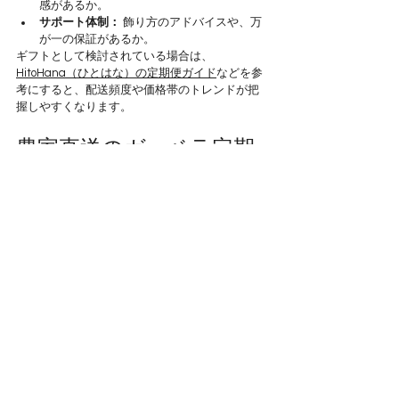
感があるか。
サポート体制：
 飾り方のアドバイスや、万
が一の保証があるか。
ギフトとして検討されている場合は、
HitoHana（ひとはな）の定期便ガイド
などを参
考にすると、配送頻度や価格帯のトレンドが把
握しやすくなります。
農家直送のガーベラ定期
便で、最高の「花のある
暮らし」を
お花の定期便 おすすめ
を検索してこの記事に辿
り着いた皆さまへ。私たちが自信を持っておす
すめするのは、単に「届く」だけでなく、届い
た瞬間から「長く、美しく咲き続ける」体験で
す。
浜松の温暖な太陽と豊かな土壌で育った松下園
芸のガーベラは、茎が太く、生命力に溢れてい
ます。定期的なお花のお届けを通じて、皆さま
の日常が少しでも明るく、前向きなものになれ
ば幸いです。
まずは、
松下園芸公式オンラインショップ
の