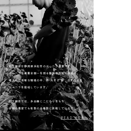
松下園芸は静岡県浜松市のガーベラ農家です。
ガーベラ
​生産量全国一を誇る静岡県西部 浜松市。
​恵まれた温暖な環境の中、色 大きさ 形 さまざまな
ガーベラを栽培しています。
松下園芸では、多品種にこだわりをもち、
​全国の農家でも有数の品種数に挑戦しています。
READ MORE