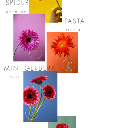
​SPIDER
スパイダー咲き
PASTA
​パスティーニ
​MINI GERBERA
​ミニガーベラ