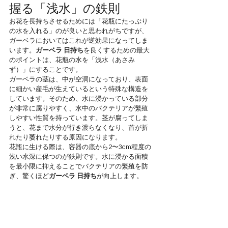
握る「浅水」の鉄則
お花を長持ちさせるためには「花瓶にたっぷり
の水を入れる」のが良いと思われがちですが、
ガーベラにおいてはこれが逆効果になってしま
います。
ガーベラ 日持ち
を良くするための最大
のポイントは、花瓶の水を「浅水（あさみ
ず）」にすることです。
ガーベラの茎は、中が空洞になっており、表面
に細かい産毛が生えているという特殊な構造を
しています。そのため、水に浸かっている部分
が非常に腐りやすく、水中のバクテリアが繁殖
しやすい性質を持っています。茎が腐ってしま
うと、花まで水分が行き渡らなくなり、首が折
れたり萎れたりする原因になります。
花瓶に生ける際は、容器の底から2〜3cm程度の
浅い水深に保つのが鉄則です。水に浸かる面積
を最小限に抑えることでバクテリアの繁殖を防
ぎ、驚くほど
ガーベラ 日持ち
が向上します。