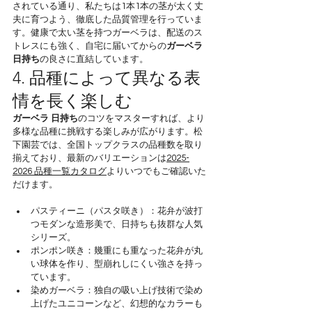
されている通り、私たちは1本1本の茎が太く丈
夫に育つよう、徹底した品質管理を行っていま
す。健康で太い茎を持つガーベラは、配送のス
トレスにも強く、自宅に届いてからの
ガーベラ 
日持ち
の良さに直結しています。
4. 品種によって異なる表
情を長く楽しむ
ガーベラ 日持ち
のコツをマスターすれば、より
多様な品種に挑戦する楽しみが広がります。松
下園芸では、全国トップクラスの品種数を取り
揃えており、最新のバリエーションは
2025-
2026 品種一覧カタログ
よりいつでもご確認いた
だけます。
パスティーニ（パスタ咲き）：花弁が波打
つモダンな造形美で、日持ちも抜群な人気
シリーズ。
ポンポン咲き：幾重にも重なった花弁が丸
い球体を作り、型崩れしにくい強さを持っ
ています。
染めガーベラ：独自の吸い上げ技術で染め
上げたユニコーンなど、幻想的なカラーも