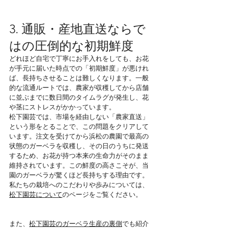
3. 通販・産地直送ならで
はの圧倒的な初期鮮度
どれほど自宅で丁寧にお手入れをしても、お花
が手元に届いた時点での「初期鮮度」が悪けれ
ば、長持ちさせることは難しくなります。一般
的な流通ルートでは、農家が収穫してから店舗
に並ぶまでに数日間のタイムラグが発生し、花
や茎にストレスがかかっています。
松下園芸では、市場を経由しない「農家直送」
という形をとることで、この問題をクリアして
います。注文を受けてから浜松の農園で最高の
状態のガーベラを収穫し、その日のうちに発送
するため、お花が持つ本来の生命力がそのまま
維持されています。この鮮度の高さこそが、当
園のガーベラが驚くほど長持ちする理由です。
私たちの栽培へのこだわりや歩みについては、
松下園芸について
のページをご覧ください。
また、
松下園芸のガーベラ生産の裏側
でも紹介