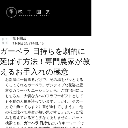
松下園芸
7月9日
読了時間: 4分
ガーベラ 日持ちを劇的に
延ばす方法！専門農家が教
えるお手入れの極意
お部屋に一輪飾るだけで、その場をパッと明る
くしてくれるガーベラ。ポジティブな花姿と豊
富なカラーバリエーションから、ご自宅用には
もちろん、大切な方へのフラワーギフトとして
も不動の人気を誇っています。しかし、その一
方で「飾ってもすぐに首が垂れてしまう」「他
の花に比べて寿命が短い気がする」といった悩
みを抱えている方も少なくありません。ネット
検索でも、
ガーベラ 日持ち
というキーワードで