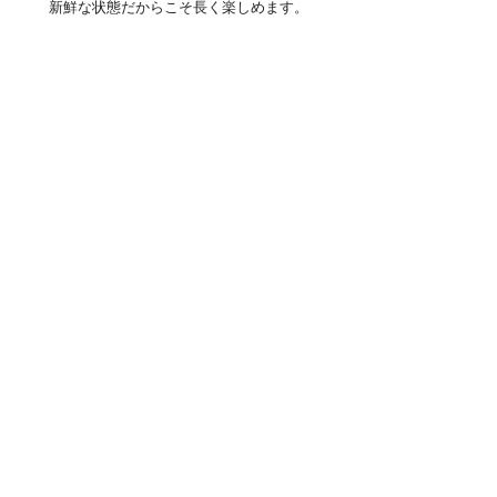
新鮮な状態だからこそ長く楽しめます。
正しいケアで暮らしに美
しい彩りを
ガーベラ 日持ち
は、飾る場所（直射日光やエア
コンの風が当たらない涼しい場所）や、毎日の
浅水での管理によって劇的に変わります。プロ
がはぐくんだ新鮮なお花に少しの優しさを加え
ることで、長く愛らしい姿を見せてくれるはず
です。
大切なイベントや記念日の贈り物、またはご自