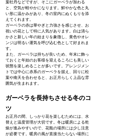
葉牡丹などですが、そこにガーベラが加わる
と、空気が軽やかになります。鮮やかな色と丸
い形に温かみがあり、冬の室内にぬくもりを添
えてくれます。
ガーベラの赤は華やぎと力強さを感じさせ、お
祝いの花として特に人気があります。白は清ら
かさと新しい年の始まりを象徴し、黄色やオレ
ンジは明るい運気を呼び込む色として好まれま
す。
また、ガーベラは持ちが良いため、年末に飾っ
ておくと年始のお客様を迎えるころにも美しい
状態を楽しめることが多いです。アレンジメン
トでは中心に赤系のガーベラを据え、回りに松
葉や南天を合わせると、お正月らしく上品な雰
囲気が生まれます。
ガーベラを長持ちさせる冬のコ
ツ
お正月の間、しっかり花を楽しむためには、水
替えと温度管理が大切です。冬は暖房による乾
燥が進みやすいので、花瓶の場所には少し注意
が必要です。暖房の風が直接当たらない場所に