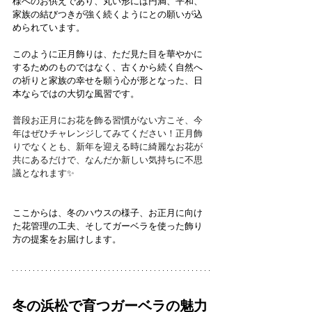
様へのお供えであり、丸い形には円満、平和、
家族の結びつきが強く続くようにとの願いが込
められています。
このように正月飾りは、ただ見た目を華やかに
するためのものではなく、古くから続く自然へ
の祈りと家族の幸せを願う心が形となった、日
本ならではの大切な風習です。
普段お正月にお花を飾る習慣がない方こそ、今
年はぜひチャレンジしてみてください！正月飾
りでなくとも、新年を迎える時に綺麗なお花が
共にあるだけで、なんだか新しい気持ちに不思
議となれます✨
ここからは、冬のハウスの様子、お正月に向け
た花管理の工夫、そしてガーベラを使った飾り
方の提案をお届けします。
冬の浜松で育つガーベラの魅力