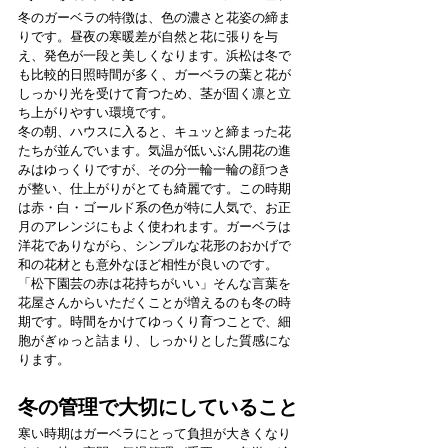
冬のガーベラの特徴は、色の濃さと花姿の締ま
りです。昼夜の寒暖差が自然と花に張りを与
え、発色が一段と美しくなります。浜松は冬で
も比較的日照時間が多く、ガーベラの葉と花が
しっかり光を受けて育つため、茎が固く凛と立
ち上がりやすい環境です。
冬の朝、ハウスに入ると、キュッと締まった花
たちが並んでいます。気温が低いぶん開花の進
みはゆっくりですが、その分一輪一輪の顔つき
が整い、仕上がりがとても綺麗です。この時期
は赤・白・ゴールド系の色が特に人気で、お正
月のアレンジにもよく使われます。ガーベラは
洋花でありながら、シンプルな花形のおかげで
和の花材とも意外なほど相性が良いのです。
「松下園芸の赤は花持ちがいい」そんな言葉を
花屋さんからいただくことが増えるのも冬の時
期です。時間をかけてゆっくり育つことで、細
胞がぎゅっと詰まり、しっかりとした質感にな
ります。
冬の管理で大切にしていること
寒い時期はガーベラにとって負担が大きくなり