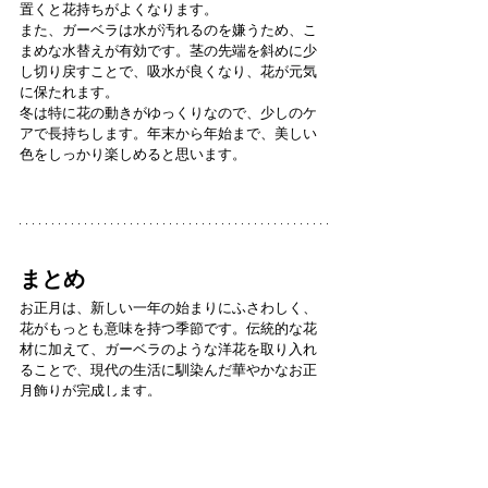
置くと花持ちがよくなります。
また、ガーベラは水が汚れるのを嫌うため、こ
まめな水替えが有効です。茎の先端を斜めに少
し切り戻すことで、吸水が良くなり、花が元気
に保たれます。
冬は特に花の動きがゆっくりなので、少しのケ
アで長持ちします。年末から年始まで、美しい
色をしっかり楽しめると思います。
まとめ
お正月は、新しい一年の始まりにふさわしく、
花がもっとも意味を持つ季節です。伝統的な花
材に加えて、ガーベラのような洋花を取り入れ
ることで、現代の生活に馴染んだ華やかなお正
月飾りが完成します。
松下園芸では冬も変わらず、安定した品質のガ
ーベラをお届けできるよう日々管理を続けてい
ます。赤、白、黄色、オレンジなど、お正月に
ぴったりの色も揃っていますので、花選びの参