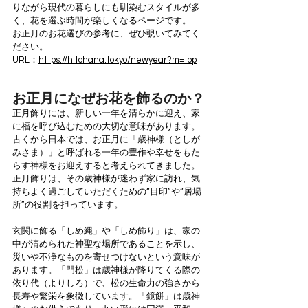
りながら現代の暮らしにも馴染むスタイルが多
く、花を選ぶ時間が楽しくなるページです。
お正月のお花選びの参考に、ぜひ覗いてみてく
ださい。
URL：
https://hitohana.tokyo/newyear?m=top
お正月になぜお花を飾るのか？
正月飾りには、新しい一年を清らかに迎え、家
に福を呼び込むための大切な意味があります。
古くから日本では、お正月に「歳神様（としが
みさま）」と呼ばれる一年の豊作や幸せをもた
らす神様をお迎えすると考えられてきました。
正月飾りは、その歳神様が迷わず家に訪れ、気
持ちよく過ごしていただくための“目印”や“居場
所”の役割を担っています。
玄関に飾る「しめ縄」や「しめ飾り」は、家の
中が清められた神聖な場所であることを示し、
災いや不浄なものを寄せつけないという意味が
あります。「門松」は歳神様が降りてくる際の
依り代（よりしろ）で、松の生命力の強さから
長寿や繁栄を象徴しています。「鏡餅」は歳神