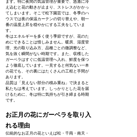
ます。特に夜間の気温管理が重要で、急激に冷
え込むと花の動きが止まり、ストレスがかかっ
てしまいます。そこで松下園芸では、冬季のハ
ウスでは夜の保温カーテンの切り替えや、朝一
番の温度上昇を穏やかにする工夫をしていま
す。
冬はエネルギーを多く使う季節ですが、花のた
めにできることは惜しみません。暖房、湿度管
理、光の取り込み方、品種ごとの微調整など、
気を抜く瞬間がない時期です。また、収穫した
ガーベラはすぐに低温管理へ入れ、鮮度を保つ
よう徹底しています。一見すると何気ない一本
の花でも、その裏にはたくさんの工程と手間が
あります。
品質は「見えない部分の積み重ね」で決まると
私たちは考えています。しっかりとした花を届
けるために、冬は特に気持ちが引き締まる時期
です。
お正月の花にガーベラを取り入
れる理由
伝統的なお正月の花といえば松・千両・南天・