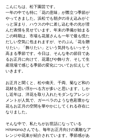
こんにちは、松下園芸です。
一年の中でも特に「花の意味」が際立つ季節が
やってきました。浜松でも朝夕の冷え込みがぐ
っと深まり、ハウスの中に差し込む冬の光が澄
んだ表情を見せています。年末の準備が始まる
この時期は、市場も花屋さんも一年で最も慌た
だしい空気に包まれますが、そのぶん「花を贈
りたい」「飾りたい」という気持ちもいっそう
高まる季節です。今日は、そんな冬の節目であ
るお正月に向けて、花選びや飾り方、そして生
産現場で感じる季節の変化についてお伝えして
いきます。
お正月と聞くと、松や南天、千両、菊など和の
花材を思い浮かべる方が多いと思います。しか
し近年は、洋花を取り入れたモダンなアレンジ
メントが人気で、ガーベラのような色彩豊かな
花もお正月の空間を華やかにしてくれる存在に
なりました。
そんな中で、私たちがお世話になっている
HitoHanaさんでも、毎年お正月向けの素敵なア
レンジや花束が紹介されています。季節感があ